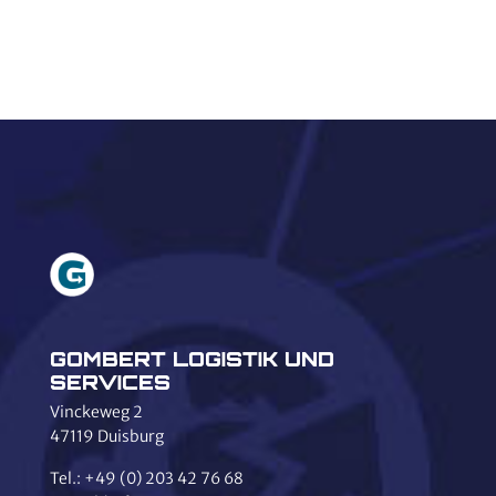
ÜBER
GOMBERT
LOGISTIK
LEISTUNGEN
AKTUELLES
&
BLOG
KONTAKT
KARRIERE
GOMBERT LOGISTIK UND
SERVICES
Vinckeweg 2
47119 Duisburg
Tel.:
+49 (0) 203 42 76 68