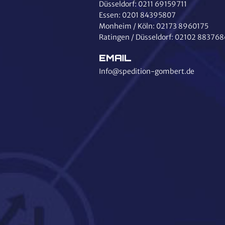
Düsseldorf:
0211 69159711
Essen:
0201 84395807
Monheim / Köln:
02173 8960175
Ratingen / Düsseldorf:
02102 883768
EMAIL
Info@spedition-gombert.de