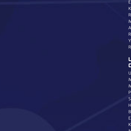
E
K
R
M
A
R
Y
R
U
M
M
P
S
H
B
E
K